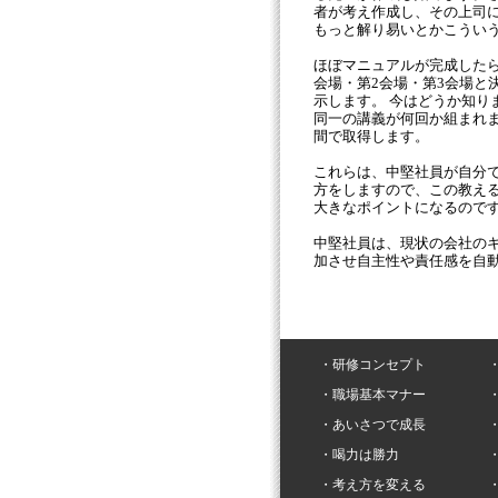
者が考え作成し、その上司
もっと解り易いとかこうい
ほぼマニュアルが完成したら
会場・第2会場・第3会場と
示します。 今はどうか知
同一の講義が何回か組まれ
間で取得します。
これらは、中堅社員が自分
方をしますので、この教え
大きなポイントになるのです
中堅社員は、現状の会社の
加させ自主性や責任感を自
・研修コンセプト
・職場基本マナー
・あいさつで成長
・喝力は勝力
・考え方を変える