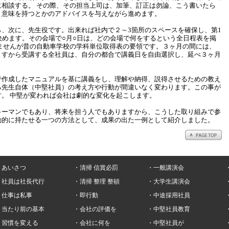
に相談する。 その際、その担当上司は、加筆、訂正は勿論、こう書いたら
う意味を持つとかのアドバイスを与えながら進めます。
、次に、先生役です。出来れば社内で２～3箇所のスペースを確保し、第1
決めます。その会場で○月○日は、どの会場で何をするという全日程表を掲
りませんが昔の自動車学校の学科単位取得表の要領です。３ヶ月の間には、
ますから受講する全社員は、自分の都合で講義日を自由選択し、延べ３ヶ月
で作成したマニュアルを基に講義をし、理解や納得、説得させるための教え
る先生自体（中堅社員）の考え方や行動が間違いなく変わります。この事が
。 中堅が変われば会社は劇的な変化を起こします。
キーマンでもあり、将来を担う人でもありますから、こうした取り組みで参
動的に持たせる一つの方法として、成果の出た一例として紹介しました。
・あいさつ
・清掃 信賞必罰
・一般講演会
・社員は社長代行
・清掃 整理 整頓
・大学生講演会
・仕事は私事
・即行動
・中途採用社員
・当たり前の基本
・会社の評価を
・中堅社員教育
・習慣を変える
・会社に何を
・中堅社員が