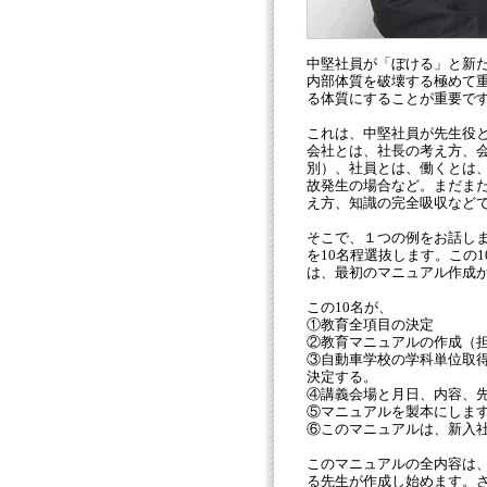
中堅社員が「ぼける」と新
内部体質を破壊する極めて
る体質にすることが重要で
これは、中堅社員が先生役
会社とは、社長の考え方、
別）、社員とは、働くとは
故発生の場合など。まだま
え方、知識の完全吸収など
そこで、１つの例をお話しま
を10名程選抜します。この
は、最初のマニュアル作成
この10名が、
①教育全項目の決定
②教育マニュアルの作成（
③自動車学校の学科単位取
決定する。
④講義会場と月日、内容、
⑤マニュアルを製本にしま
⑥このマニュアルは、新入
このマニュアルの全内容は、
る先生が作成し始めます。さ