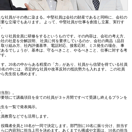
たな社員がその色に染まる。中堅社員は会社の財産であると同時に、会社の
重要な立場でもあります。 よって、中堅社員が仕事を創造し立案、実行す
す。
となり社員全員に研修をするというものです。その内容は、会社の考え方、
会社の社是を分解説明、 社員に何を要求しているのか、会社の商品（品目
、取り組み方、社内評価基準、電話対応、接客応対、ミス発生の場合、 事
だあるでしょうが、基本は、守るべきこと、やるべきこと、仕事に対する考
です。
す。20名の中からある程度の「力」があり、社員から信望を得ている社員
10名の中には、否定的な社員や改革反対の抵抗勢力も入れます。 この社員
から先生役も務めます。
担当別）。
得要領にて講義項目を全ての社員が３ヶ月間ですべて受講し終えるプランを
先生を一覧で発表掲示。
す。
社員教育などでも活用します。
役職者全員と10名が一同で決定します。部門別に10名に振り分け、担当す
らに内容別に担当上司を決めます。あくまでも構成や文面は、10名の担当