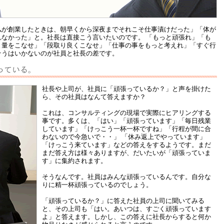
私が創業したときは、朝早くから深夜までそれこそ仕事漬けだった」「体が
れなかった」と。社長は直接こう言いたいのです。 「もっと頑張れ」「も
と量をこなせ」「段取り良くこなせ」「仕事の事をもっと考えれ」「すぐ行
そうはいかないのが社員と社長の差です。
社長や上司が、社員に「頑張っているか？」と声を掛けた
ら、その社員はなんて答えますか？
これは、コンサルティングの現場で実際にヒアリングする
事です。多くは、「はい」「頑張っています」「毎日残業
しています」「けっこう一杯一杯ですね」「行程が間に合
わないので今急いで・・」 「休み返上でやっています」
「けっこう来ています」などの答えをするようです。まだ
まだ答え方は様々ありますが、だいたいが「頑張っていま
す」に集約されます。
そうなんです。社員はみんな頑張っているんです。自分な
りに精一杯頑張っているのでしょう。
「頑張っているか？」に答えた社員の上司に聞いてみる
と、その上司も「はい。あいつは、すごく頑張っています
よ」と答えます。しかし、この答えに社長からすると何か