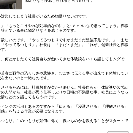
物足りなさが感じられると言うのです。
い対比してしまう社長がいるため物足りないのです。
に」「もっとこうやれば効率的なのに」とついつい心で思ってしまう。役職
と答えている事に物足りなさを感じるのです。
て欲しいのです。「やってるつもりですがまだまだ勉強不足です。」「まだ
、「やってるつもり」。社長は、「まだ・まだ」。これが、創業社長と役職
です。
ん。何とかしたくて社長自らが働いてきた体験談をいくら話してもムダで
の若者に戦争の恐ろしさや悲惨さ、むごさは伝える事が出来ても体験してい
域を出ないのと一緒なのです。
じさせるためには、社員教育が欠かせません。社長自らが、体験談や苦労話
者の人間から、社長が思う仕事っぷりや日頃の不満足な事、社員にこうなっ
愛情などのを話してもらうのです。
ティングの活用もあるのですから「伝える」「浸透させる」「理解させる」
実感」を与える作業が必要になります。
るつもり。このつもりが如何に薄く、低いものかを教えることがスタートで